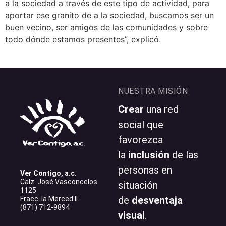
a la sociedad a través de este tipo de actividad, para
aportar ese granito de a la sociedad, buscamos ser un
buen vecino, ser amigos de las comunidades y sobre
todo dónde estamos presentes”, explicó.
NUESTRA MISIÓN
Crear
una red
social que
favorezca
la
inclusión
de las
personas en
Ver Contigo, a.c.
Calz. José Vasconcelos
situación
1125
de
desventaja
Fracc. la Merced II
(871) 712-9894
visual
.